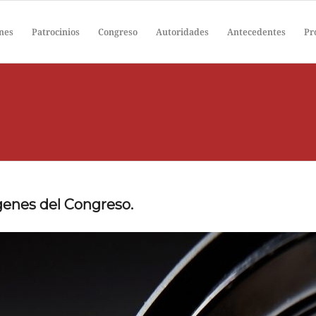
ones
Patrocinios
Congreso
Autoridades
Antecedentes
Pr
genes del Congreso.